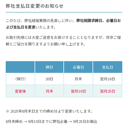
弊社支払日変更のお知らせ
このたび、弊社経理業務の見直しに伴い、
弊社宛請求締日、必着日お
よび支払日を変更
いたします。
お取引先様には大変ご迷惑をお掛けすることとなりますが、何卒ご理
解とご協力を賜りますようお願い申し上げます。
締日
必着日
支払日
（現行）
20日
月末
翌月16日
変更後
月末
翌月10日
翌月25日
※ 2025年8月末日までの締め分より変更いたします。
8月末締め → 9月10日までに弊社必着 → 9月25日お振込